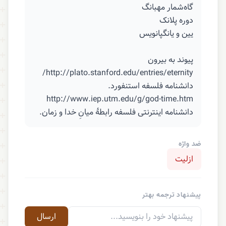
گاه‌شمار مهبانگ
دوره پلانک
یین و یانگپانویس
پیوند به بیرون
http://plato.stanford.edu/entries/eternity/
دانشنامه فلسفه استنفورد.
http://www.iep.utm.edu/g/god-time.htm
دانشنامه اینترنتی فلسفه رابطهٔ میانِ خدا و زمان.
ضد واژه
ازلیت
پیشنهاد ترجمه بهتر
ارسال