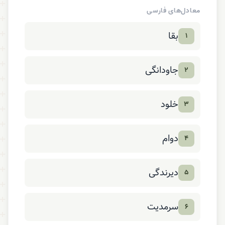
معادل‌های فارسی
بقا
۱
جاودانگی
۲
خلود
۳
دوام
۴
دیرندگی
۵
سرمدیت
۶