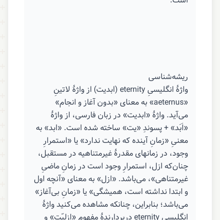
است.
ریشه‌شناسی
واژهٔ انگلیسیِ eternity (ابدیت) از واژهٔ لاتینِ
«aeternus» به معنای «بدون آغاز و انجام»
می‌آید. واژهٔ «ابدیت» در زبان فارسی، از واژهٔ
«اَبَد» + پسوندِ «یت» ساخته شده است. «ابد» به
معنیِ «زمانِ آینده که نهایت ندارد» یا «استمرارِ
وجود، در زمانهای مقدرهٔ غیرمتناهیه در مستقبل،
چنان‌که ازل، استمرارِ وجود است در زمانِ ماضیِ
غیرمتناهی»، می‌باشد. «ازل» به معنای «آنچه اول
و ابتدا نداشته است، همیشگی» یا «زمانِ بی‌آغاز»
می‌باشد؛ بنابراین، چنانکه مشاهده می‌کنید واژهٔ
انگلیسیِ eternity دربردارندهٔ مفهومِ «ازلیّت» و